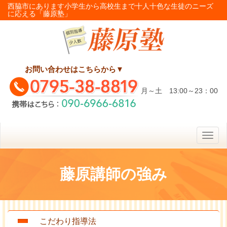
西脇市にあります小学生から高校生まで十人十色な生徒のニーズ
に応える「藤原塾」
お問い合わせはこちらから
▼
月～土 13:00～23：00
Toggl
naviga
藤原講師の強み
こだわり指導法